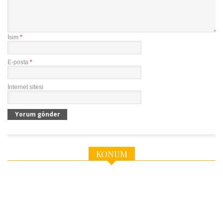
İsim
*
E-posta
*
İnternet sitesi
KONUM