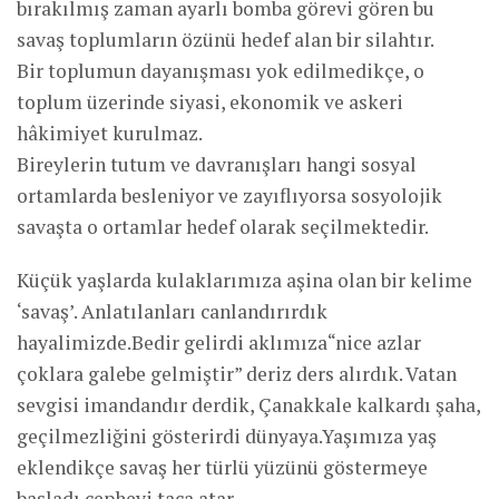
bırakılmış zaman ayarlı bomba görevi gören bu
savaş toplumların özünü hedef alan bir silahtır.
Bir toplumun dayanışması yok edilmedikçe, o
toplum üzerinde siyasi, ekonomik ve askeri
hâkimiyet kurulmaz.
Bireylerin tutum ve davranışları hangi sosyal
ortamlarda besleniyor ve zayıflıyorsa sosyolojik
savaşta o ortamlar hedef olarak seçilmektedir.
Küçük yaşlarda kulaklarımıza aşina olan bir kelime
‘savaş’. Anlatılanları canlandırırdık
hayalimizde.Bedir gelirdi aklımıza“nice azlar
çoklara galebe gelmiştir” deriz ders alırdık. Vatan
sevgisi imandandır derdik, Çanakkale kalkardı şaha,
geçilmezliğini gösterirdi dünyaya.Yaşımıza yaş
eklendikçe savaş her türlü yüzünü göstermeye
başladı cepheyi taca atar.