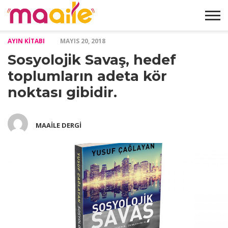
AYIN KITABI
MAYIS 20, 2018
HAKKIMIZDA
MAKALELER
ABONELIK
GALERI
İLETIŞIM
Sosyolojik Savaş, hedef
FORMU
toplumların adeta kör
noktası gibidir.
MAAILE DERGI