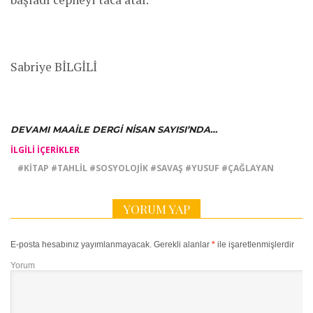
Sabriye BİLGİLİ
DEVAMI MAAILE DERGI NISAN SAYISI’NDA…
İLGILI IÇERIKLER
#KITAP #TAHLIL #SOSYOLOJIK #SAVAŞ #YUSUF #ÇAĞLAYAN
YORUM YAP
E-posta hesabınız yayımlanmayacak.
Gerekli alanlar
*
ile işaretlenmişlerdir
Yorum