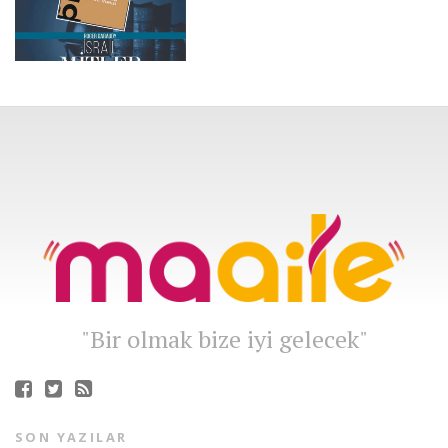
"Bir olmak bize iyi gelecek"
SON YAZILAR