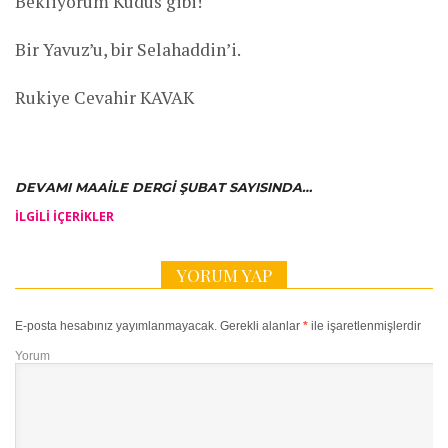
Bekliyorum Kudüs gibi!
Bir Yavuz’u, bir Selahaddin’i.
Rukiye Cevahir KAVAK
DEVAMI MAAILE DERGI ŞUBAT SAYISINDA…
İLGILI IÇERIKLER
YORUM YAP
E-posta hesabınız yayımlanmayacak.
Gerekli alanlar
*
ile işaretlenmişlerdir
Yorum