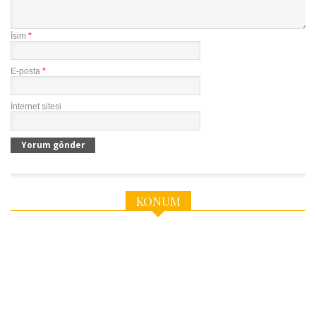
İsim
*
E-posta
*
İnternet sitesi
KONUM