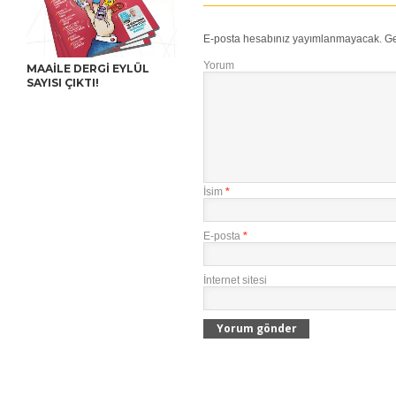
E-posta hesabınız yayımlanmayacak.
Ge
Yorum
MAAILE DERGI EYLÜL
SAYISI ÇIKTI!
İsim
*
E-posta
*
İnternet sitesi