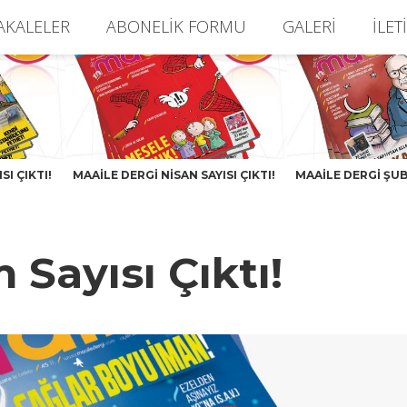
AKALELER
ABONELIK FORMU
GALERI
İLET
SI ÇIKTI!
MAAILE DERGI NISAN SAYISI ÇIKTI!
MAAILE DERGI ŞUBA
 Sayısı Çıktı!