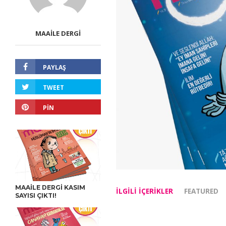
MAAILE DERGI
PAYLAŞ
TWEET
PIN
MAAILE DERGI KASIM
İLGILI IÇERIKLER
FEATURED
SAYISI ÇIKTI!