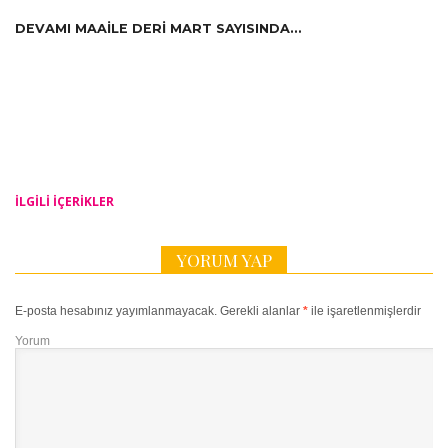
DEVAMI MAAILE DERI MART SAYISINDA…
İLGILI IÇERIKLER
YORUM YAP
E-posta hesabınız yayımlanmayacak.
Gerekli alanlar
*
ile işaretlenmişlerdir
Yorum