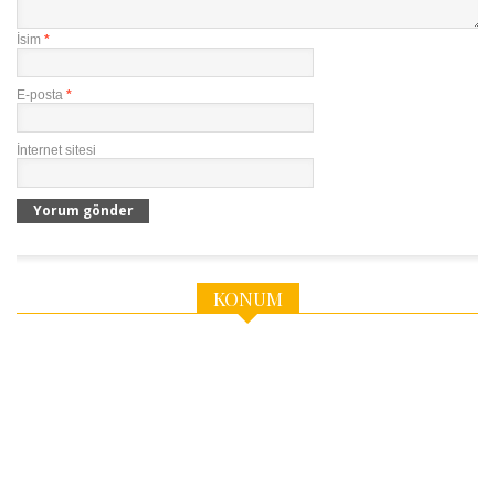
İsim
*
E-posta
*
İnternet sitesi
KONUM