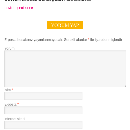
İLGILI IÇERIKLER
YORUM YAP
E-posta hesabınız yayımlanmayacak.
Gerekli alanlar
*
ile işaretlenmişlerdir
Yorum
İsim
*
E-posta
*
İnternet sitesi