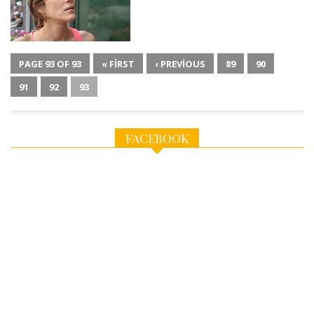
PAGE 93 OF 93
« FIRST
‹ PREVIOUS
89
90
91
92
93
FACEBOOK