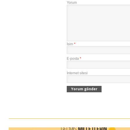
Yorum
İsim
*
E-posta
*
İnternet sitesi