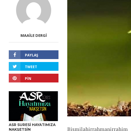
MAAILE DERGI
PAYLAŞ
TWEET
PIN
ASR SURESİ HAYATIMIZA
Bismilahirrahmanirrahim
NAKŞETSİN