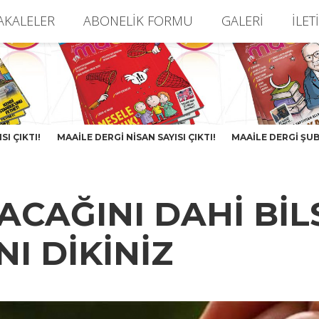
AKALELER
ABONELIK FORMU
GALERI
İLET
SI ÇIKTI!
MAAILE DERGI NISAN SAYISI ÇIKTI!
MAAILE DERGI ŞUBA
ACAĞINI DAHİ BİL
NI DİKİNİZ