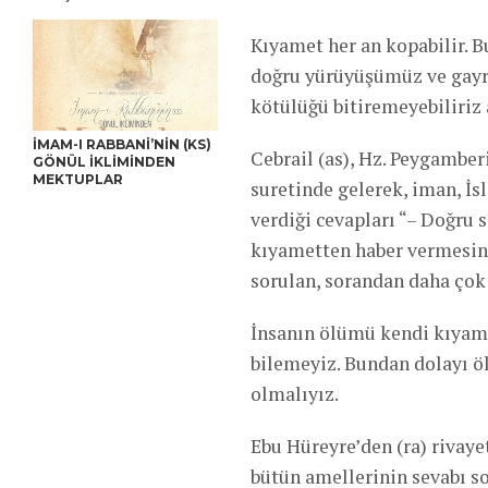
Kıyamet her an kopabilir. B
doğru yürüyüşümüz ve gayre
kötülüğü bitiremeyebiliriz a
İMAM-I RABBANİ’NİN (KS)
Cebrail (as), Hz. Peygamber
GÖNÜL İKLİMİNDEN
MEKTUPLAR
suretinde gelerek, iman, İs
verdiği cevapları “– Doğru s
kıyametten haber vermesini
sorulan, sorandan daha çok b
İnsanın ölümü kendi kıyame
bilemeyiz. Bundan dolayı ö
olmalıyız.
Ebu Hüreyre’den (ra) rivaye
bütün amellerinin sevabı so