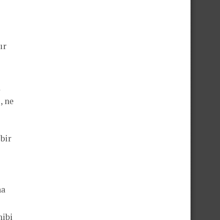
ır
a
, ne
bir
na
hibi