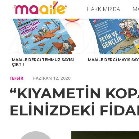
HAKKIMIZDA
M
MAAILE DERGI TEMMUZ SAYISI
MAAILE DERGI MAYIS SAYI
ÇIKTI!
TEFSIR
HAZIRAN 12, 2020
“KIYAMETİN KOP
ELİNİZDEKİ FİDA