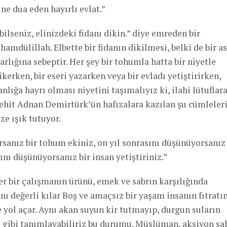
ine dua eden hayırlı evlat.”
ilseniz, elinizdeki fidanı dikin.” diye emreden bir
mdülillah. Elbette bir fidanın dikilmesi, belki de bir as
rlığına sebeptir. Her şey bir tohumla hatta bir niyetle
ikerken, bir eseri yazarken veya bir evladı yetiştirirken,
lığa hayrı olması niyetini taşımalıyız ki, ilahi lütuflar
ehit Adnan Demirtürk’ün hafızalara kazılan şu cümleleri
ze ışık tutuyor.
rsanız bir tohum ekiniz, on yıl sonrasını düşünüyorsanız 
sını düşünüyorsanız bir insan yetiştiriniz.”
Her bir çalışmanın ürünü, emek ve sabrın karşılığında
nı değerli kılar Boş ve amaçsız bir yaşam insanın fıtratı
yol açar. Aynı akan suyun kir tutmayıp, durgun suların
 gibi tanımlayabiliriz bu durumu. Müslüman, aksiyon sa