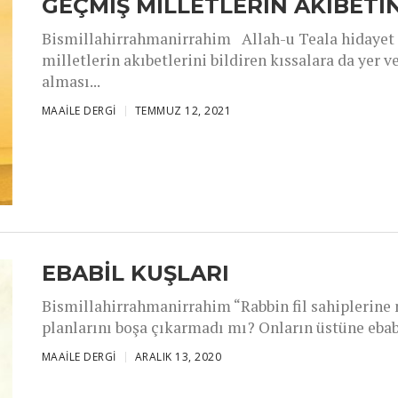
GEÇMİŞ MİLLETLERİN AKIBETİN
Bismillahirrahmanirrahim Allah-u Teala hidayet 
milletlerin akıbetlerini bildiren kıssalara da yer v
alması...
MAAILE DERGI
TEMMUZ 12, 2021
EBABİL KUŞLARI
Bismillahirrahmanirrahim “Rabbin fil sahiplerine 
planlarını boşa çıkarmadı mı? Onların üstüne ebabil
MAAILE DERGI
ARALIK 13, 2020