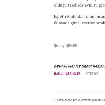
olduğu takdirde aynı su gib
Eşref-i Mahlukat olan insan
dünyada güzel eserler bıra
Şenay ŞEKER
DEVAMI MAAILE DERGI HAZIRA
İLGILI IÇERIKLER
#TEFSIR
E-posta hesabınız yayımlanmayacak.
Ge