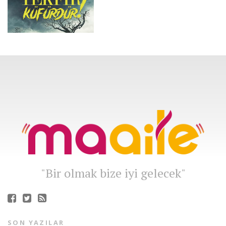
"Bir olmak bize iyi gelecek"
SON YAZILAR