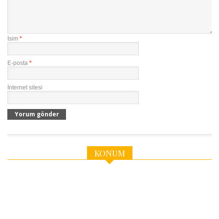
İsim
*
E-posta
*
İnternet sitesi
KONUM