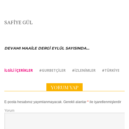
SAFİYE GÜL
DEVAMI MAAILE DERGI EYLÜL SAYISINDA…
İLGILI IÇERIKLER
#GURBETÇILER
#IZLENIMLER
#TÜRKIYE
YORUM YAP
E-posta hesabınız yayımlanmayacak.
Gerekli alanlar
*
ile işaretlenmişlerdir
Yorum