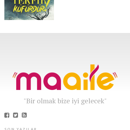
"Bir olmak bize iyi gelecek"
SON YAZILAR