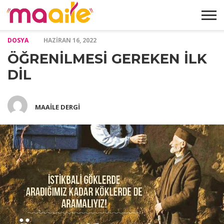
DOSYA
HAZIRAN 16, 2022
HAKKIMIZDA
MAKALELER
ABONELIK
GALERI
İLETIŞIM
ÖĞRENİLMESİ GEREKEN İLK
FORMU
DİL
MAAILE DERGI