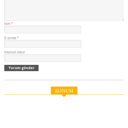
İsim
*
E-posta
*
İnternet sitesi
KONUM