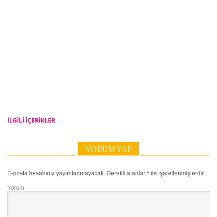
İLGILI IÇERIKLER
YORUM YAP
E-posta hesabınız yayımlanmayacak.
Gerekli alanlar
*
ile işaretlenmişlerdir
Yorum