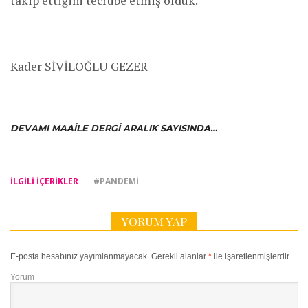
takip ettiğini tecrübe etmiş olduk.
Kader SİVİLOĞLU GEZER
DEVAMI MAAILE DERGI ARALIK SAYISINDA…
İLGILI IÇERIKLER
#PANDEMI
YORUM YAP
E-posta hesabınız yayımlanmayacak.
Gerekli alanlar
*
ile işaretlenmişlerdir
Yorum