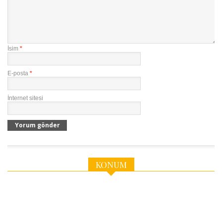
İsim
*
E-posta
*
İnternet sitesi
KONUM