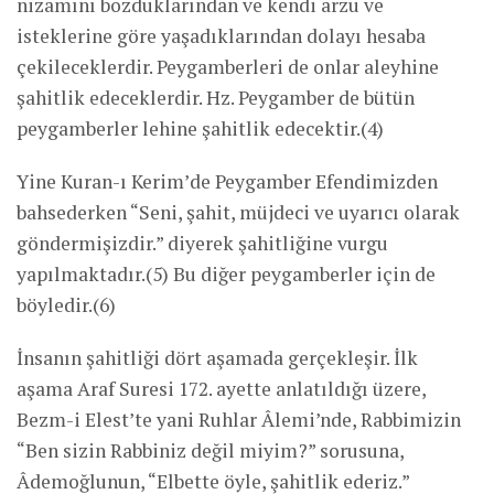
nizamını bozduklarından ve kendi arzu ve
isteklerine göre yaşadıklarından dolayı hesaba
çekileceklerdir. Peygamberleri de onlar aleyhine
şahitlik edeceklerdir. Hz. Peygamber de bütün
peygamberler lehine şahitlik edecektir.(4)
Yine Kuran-ı Kerim’de Peygamber Efendimizden
bahsederken “Seni, şahit, müjdeci ve uyarıcı olarak
göndermişizdir.” diyerek şahitliğine vurgu
yapılmaktadır.(5) Bu diğer peygamberler için de
böyledir.(6)
İnsanın şahitliği dört aşamada gerçekleşir. İlk
aşama Araf Suresi 172. ayette anlatıldığı üzere,
Bezm-i Elest’te yani Ruhlar Âlemi’nde, Rabbimizin
“Ben sizin Rabbiniz değil miyim?” sorusuna,
Âdemoğlunun, “Elbette öyle, şahitlik ederiz.”