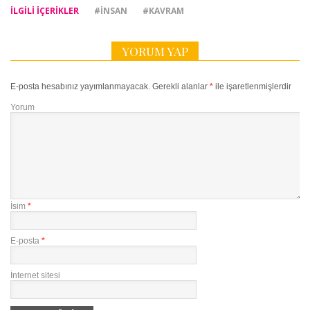
İLGILI IÇERIKLER
#INSAN
#KAVRAM
YORUM YAP
E-posta hesabınız yayımlanmayacak.
Gerekli alanlar
*
ile işaretlenmişlerdir
Yorum
İsim
*
E-posta
*
İnternet sitesi