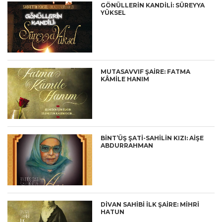
GÖNÜLLERİN KANDİLİ: SÜREYYA
YÜKSEL
MUTASAVVIF ŞAİRE: FATMA
KÂMİLE HANIM
BİNT’ÜŞ ŞATİ-SAHİLİN KIZI: AİŞE
ABDURRAHMAN
DİVAN SAHİBİ İLK ŞAİRE: MİHRİ
HATUN