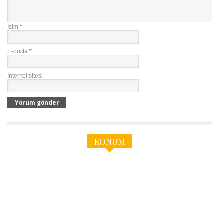
İsim
*
E-posta
*
İnternet sitesi
KONUM