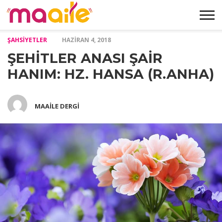
ŞAHSIYETLER
HAZIRAN 4, 2018
HAKKIMIZDA
MAKALELER
ABONELIK
GALERI
İLETIŞIM
ŞEHİTLER ANASI ŞAİR
FORMU
HANIM: HZ. HANSA (R.ANHA)
MAAILE DERGI