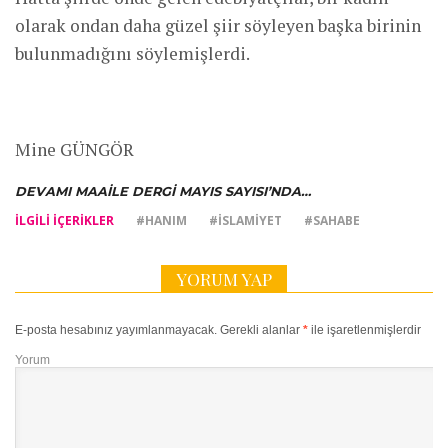
olarak ondan daha güzel şiir söyleyen başka birinin
bulunmadığını söylemişlerdi.
Mine GÜNGÖR
DEVAMI MAAİLE DERGİ MAYIS SAYISI’NDA…
İLGILI IÇERIKLER
#HANIM
#ISLAMIYET
#SAHABE
YORUM YAP
E-posta hesabınız yayımlanmayacak.
Gerekli alanlar
*
ile işaretlenmişlerdir
Yorum