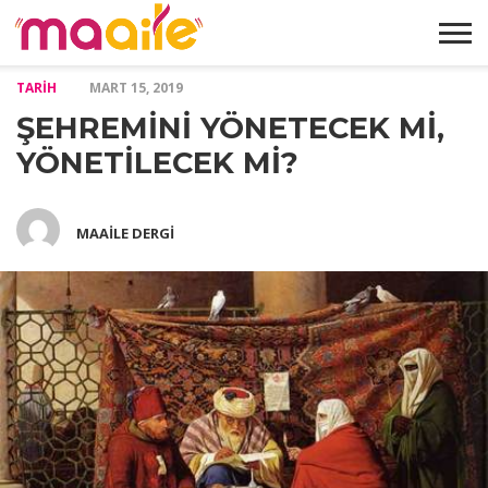
TARIH
MART 15, 2019
HAKKIMIZDA
MAKALELER
ABONELIK
GALERI
İLETIŞIM
ŞEHREMİNİ YÖNETECEK Mİ,
FORMU
YÖNETİLECEK Mİ?
MAAILE DERGI