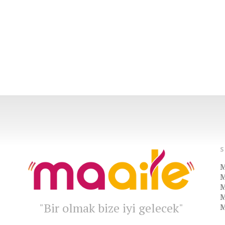
M
M
M
M
"Bir olmak bize iyi gelecek"
M