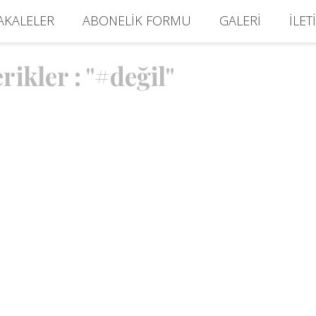
AKALELER
ABONELIK FORMU
GALERI
İLET
rikler : "#değil"