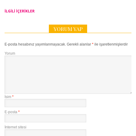
İLGILI IÇERIKLER
YORUM YAP
E-posta hesabınız yayımlanmayacak.
Gerekli alanlar
*
ile işaretlenmişlerdir
Yorum
İsim
*
E-posta
*
İnternet sitesi