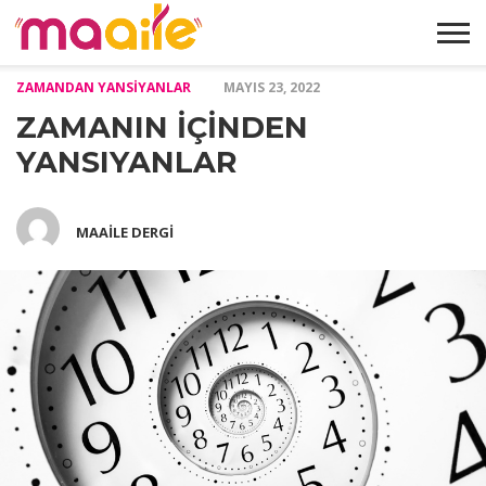
ZAMANDAN YANSIYANLAR
MAYIS 23, 2022
HAKKIMIZDA
MAKALELER
ABONELIK
GALERI
İLETIŞIM
ZAMANIN İÇİNDEN
FORMU
YANSIYANLAR
MAAILE DERGI